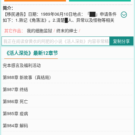
简介：
【移民通告】日期：1989年06月10日地点：「██」申请条件
如下：1.熟记《角落法》。2.清楚█人、异常以及怪物等相关
概念，对██文学有着一定的认知力。3.身心健康，无传染病，无精神
其它作品：
我的细胞监狱
/
终末的绅士
/
病史。4.掌握至少一门技术，不限于基建、医学、运动等。5.有明确
生育计划的家庭具有高优先级。做出您此生最重要的决定，去成为联
复制分享
众国的全新移民，在人类历史的丰碑上刻下属于自己的名字。感谢您
的合作。
《活人深处》最新12章节
您要是觉得《
活人深处
》还不错的话请不要忘记向您QQ群和微博微信
里的朋友推荐哦！
完本感言及福利活动
第988章 新故事（真结局）
第987章 终结
第986章 死亡
第985章 疫病
第984章 解码