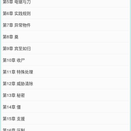
第5章 电锯与刀
第6章 实践规则
第7章 异常物件
第8章 奠
第9章 宾至如归
第10章 收尸
第11章 特殊处理
第12章 威胁清除
第13章 秘密
第14章 僵
第15章 支援
第16章 压制