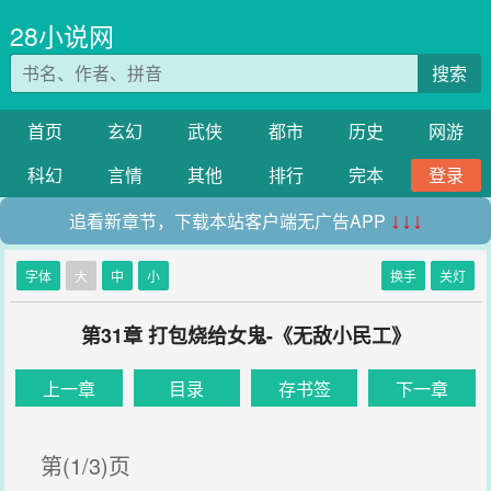
28小说网
搜索
首页
玄幻
武侠
都市
历史
网游
科幻
言情
其他
排行
完本
登录
追看新章节，下载本站客户端无广告APP
↓↓↓
字体
大
中
小
换手
关灯
第31章 打包烧给女鬼-《无敌小民工》
上一章
目录
存书签
下一章
第(1/3)页