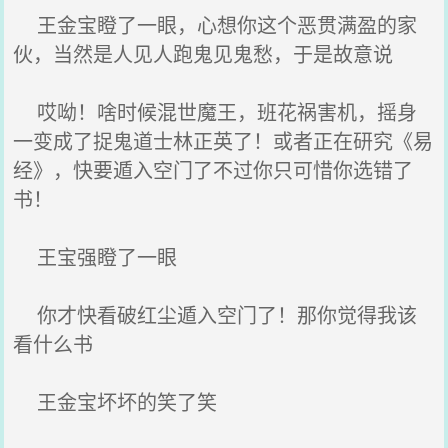
王金宝瞪了一眼，心想你这个恶贯满盈的家
伙，当然是人见人跑鬼见鬼愁，于是故意说
哎呦！啥时候混世魔王，班花祸害机，摇身
一变成了捉鬼道士林正英了！或者正在研究《易
经》，快要遁入空门了不过你只可惜你选错了
书！
王宝强瞪了一眼
你才快看破红尘遁入空门了！那你觉得我该
看什么书
王金宝坏坏的笑了笑