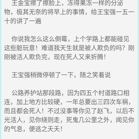
王金宝擦了擦脸上，冻得果冻一样的分泌
物，极其无奈的将早上的事情，给王宝强一五一
十的讲了一遍
你说我怎么这么倒霉，上个学路上都能碰见
这些脏玩意！难道我天生就是被人欺负的吗？刚
刚被活人欺负完，现在死人又来折腾！
王宝强稍微停顿了一下，随之笑着说
公路养护站那段路，因为四五个村道路口相
连，加上地方比较硬，一年总要出三四次车祸，
而且都会死人！不过没事等你见了赵飞，以后不
光活人，见你绕则走，死鬼几公里之外，闻见你
的气息，便逃之夭夭！