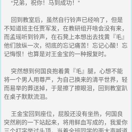
“兄弟，祝你！马到成功！”
回到教室后，虽然自行铃声已经响了，但是
不知道班主任贾军发，在教研组开啥会没有来，
而孟瑶听到铃声，在石凳上本想出去找黄『毛』
他们放纵一次，彻底的忘记痛苦！忘记心酸！忘
记悔恨！也算是对王金宝的一种报复时。
突然想到何国良抱着黄『毛』腿，心想不能
将一个男人用尊严，为自己换来的清平世界，轻
而易举的葬送掉，于是擦了擦眼泪，回到教室趴
在桌子默默流泪。
王金宝回到座位，屁股还没有坐热，何国良
突然刷的一下站起来，将用鲜血写成的，我爱你
三个打字举过头顶，当着全班同学的面大声喊道