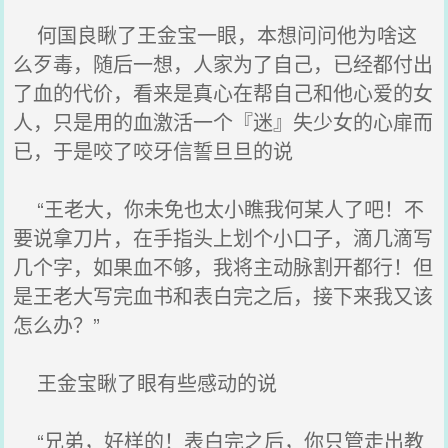
何国良瞅了王金宝一眼，本想问问他为啥这
么歹毒，随后一想，人家为了自己，已经都付出
了血的代价，看来是真心在帮自己和他心爱的女
人，只是用的血激活一个『迷』失少女的心扉而
已，于是咬了咬牙信誓旦旦的说
“王老大，你未免也太小瞧我何某人了吧！不
要说拿刀片，在手指头上划个小口子，滴几滴写
几个字，如果血不够，我将主动脉割开都行！但
是王老大写完血书和表白完之后，接下来我又该
怎么办？”
王金宝瞅了眼有些感动的说
“兄弟，好样的！表白完之后，你只管走出教