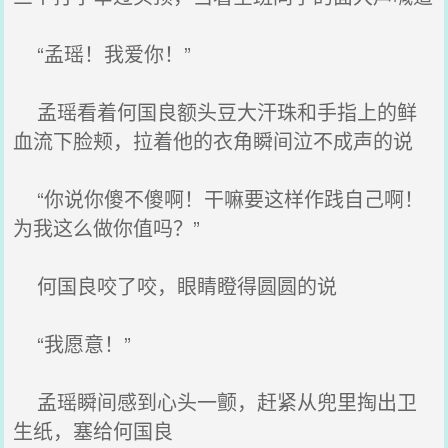
“孟瑶！我爱你！”
孟瑶看着何国良额头豆大汗珠和手指上的鲜
血流下脸颊，拉着他的衣角瞬间泣不成声的说
“你说你傻不傻啊！干嘛要这样作践自己啊！
为我这么做你值吗？”
何国良咬了咬，眼睛瞪得圆圆的说
“我愿意！”
孟瑶瞬间感到心头一颤，赶紧从兜里掏出卫
生纸，塞给何国良