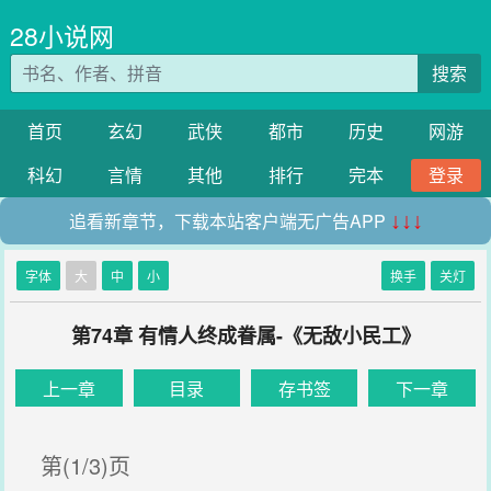
28小说网
搜索
首页
玄幻
武侠
都市
历史
网游
科幻
言情
其他
排行
完本
登录
追看新章节，下载本站客户端无广告APP
↓↓↓
字体
大
中
小
换手
关灯
第74章 有情人终成眷属-《无敌小民工》
上一章
目录
存书签
下一章
第(1/3)页