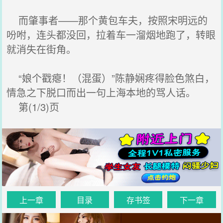
而肇事者——那个黄包车夫，按照宋明远的
吩咐，连头都没回，拉着车一溜烟地跑了，转眼
就消失在街角。
“娘个戳瘪！（混蛋）”陈静娴疼得脸色煞白，
情急之下脱口而出一句上海本地的骂人话。
第(1/3)页
上一章
目录
存书签
下一章