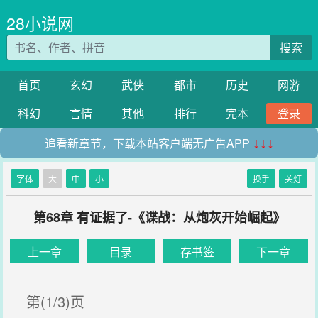
28小说网
搜索
首页
玄幻
武侠
都市
历史
网游
科幻
言情
其他
排行
完本
登录
追看新章节，下载本站客户端无广告APP
↓↓↓
字体
大
中
小
换手
关灯
第68章 有证据了-《谍战：从炮灰开始崛起》
上一章
目录
存书签
下一章
第(1/3)页