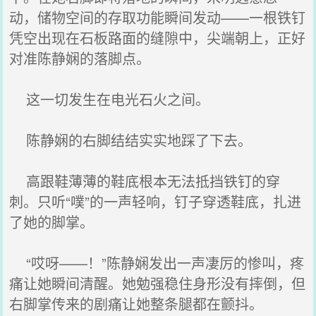
动，储物空间的存取功能瞬间发动——一根铁钉
凭空出现在石板路面的缝隙中，尖端朝上，正好
对准陈静娴的落脚点。
这一切发生在电光石火之间。
陈静娴的右脚结结实实地踩了下去。
高跟鞋薄薄的鞋底根本无法抵挡铁钉的穿
刺。只听“噗”的一声轻响，钉子穿透鞋底，扎进
了她的脚掌。
“哎呀——！”陈静娴发出一声凄厉的惨叫，疼
痛让她瞬间清醒。她勉强稳住身形没有摔倒，但
右脚掌传来的剧痛让她整条腿都在颤抖。