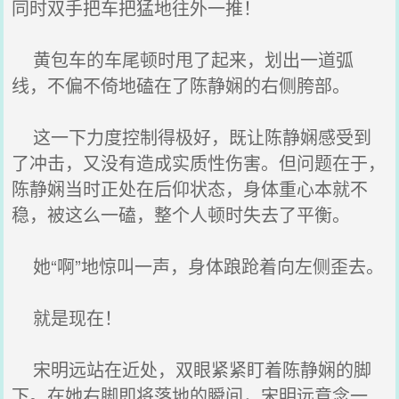
同时双手把车把猛地往外一推！
黄包车的车尾顿时甩了起来，划出一道弧
线，不偏不倚地磕在了陈静娴的右侧胯部。
这一下力度控制得极好，既让陈静娴感受到
了冲击，又没有造成实质性伤害。但问题在于，
陈静娴当时正处在后仰状态，身体重心本就不
稳，被这么一磕，整个人顿时失去了平衡。
她“啊”地惊叫一声，身体踉跄着向左侧歪去。
就是现在！
宋明远站在近处，双眼紧紧盯着陈静娴的脚
下。在她右脚即将落地的瞬间，宋明远意念一