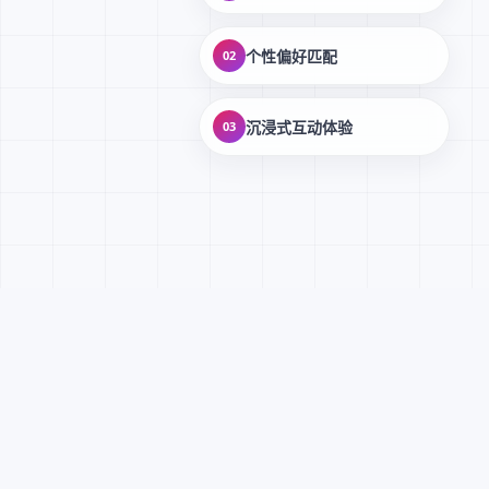
个性偏好匹配
02
沉浸式互动体验
03