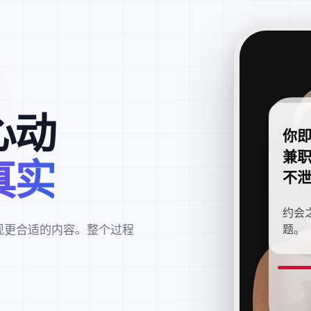
心动
你
兼
真实
不
约会
现更合适的内容。整个过程
题。