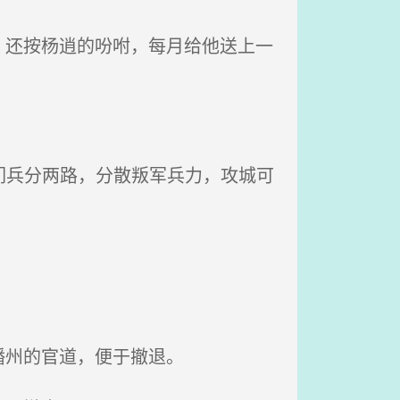
还按杨逍的吩咐，每月给他送上一
们兵分两路，分散叛军兵力，攻城可
播州的官道，便于撤退。