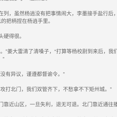
列，虽然杨逍没有把事情闹大，李墨接手盐行后，
己的把柄捏在杨逍手里。
头硬得很。
。”姜大雷清了清嗓子，“打算等杨校尉到来后，我
”
没有异议，谨遵都督谕令。”
攻打北门，我们双管齐下，不愁拿不下矩州城。”
靠近山区，一旦失利，退无可退。北门靠近通往