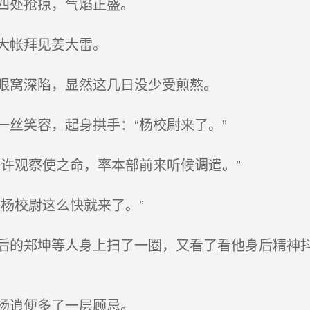
四处抢掠，气焰正盛。
大帐拜见姜大雷。
眼窝深陷，显然这几日没少受煎熬。
丝笑容，起身拱手：“杨校尉来了。”
许观察使之命，率本部前来听候调遣。”
杨校尉这么快就来了。”
的郑坤等人身上扫了一圈，又看了看他身后精神抖
杨逍便多了一层顾忌。