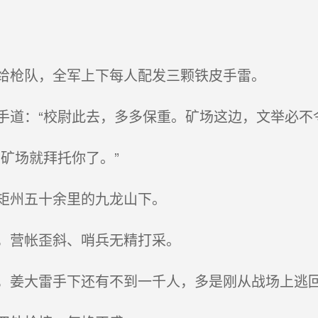
给枪队，全军上下每人配发三颗铁皮手雷。
道：“校尉此去，多多保重。矿场这边，文举必不令
矿场就拜托你了。”
矩州五十余里的九龙山下。
，营帐歪斜、哨兵无精打采。
姜大雷手下还有不到一千人，多是刚从战场上逃回