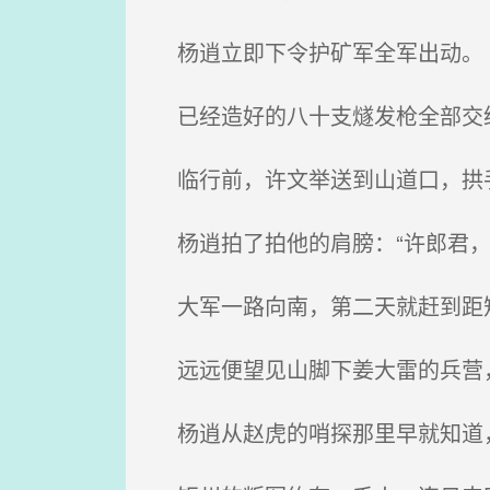
杨逍立即下令护矿军全军出动。
已经造好的八十支燧发枪全部交
临行前，许文举送到山道口，拱手
杨逍拍了拍他的肩膀：“许郎君，
大军一路向南，第二天就赶到距
远远便望见山脚下姜大雷的兵营
杨逍从赵虎的哨探那里早就知道，