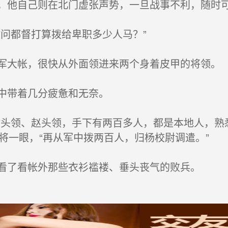
他自己则在北门虚张声势，一旦战事不利，随时
问都督打算拨给卑职多少人马？”
大帐，很快从外面领进来两个身着皮甲的将领。
中带着几分疲惫和无奈。
头领、赵头领，手下有两百多人，都是本地人，熟
将一眼，“再从军中拨两百人，归杨校尉调遣。”
看了看帐外那些衣衫褴褛、垂头丧气的败兵。