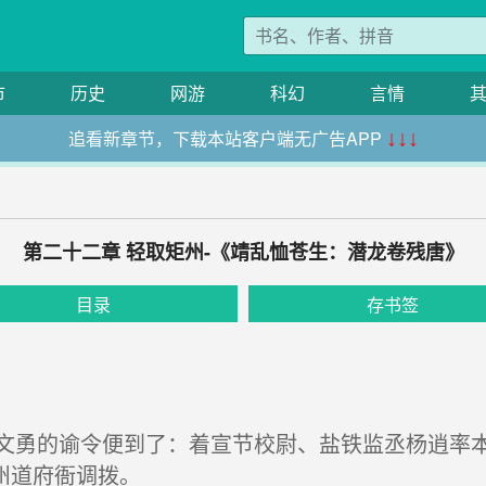
市
历史
网游
科幻
言情
追看新章节，下载本站客户端无广告APP
↓↓↓
第二十二章 轻取矩州-《靖乱恤苍生：潜龙卷残唐》
目录
存书签
勇的谕令便到了：着宣节校尉、盐铁监丞杨逍率本
州道府衙调拨。