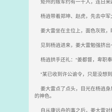
矩州的叛军约有一千人，连日来
杨逍带着郑坤、赵虎，先去中军
姜大雷坐在主位上，面色灰败，
见到杨逍进来，姜大雷勉强挤出一
杨逍拱手还礼：“姜都督，卑职奉
“某已收到许公谕令，只是没想到
姜大雷点了点头，目光在杨逍身后
的神色。
自从康远舟的事之后，姜大雷对