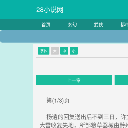
28小说网
首页
玄幻
武侠
都
字体
大
中
小
上一章
第(1/3)页
杨逍的回复送出后不到三日，许文
大雷收复失地，所部粮草器械由黔