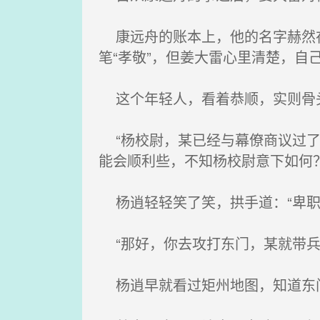
康远舟的账本上，他的名字赫然在
笔“孝敬”，但姜大雷心里清楚，自
这个年轻人，看着恭顺，实则骨
“杨校尉，某已经与幕僚商议过了
能会顺利些，不知杨校尉意下如何？
杨逍轻轻笑了笑，拱手道：“卑职
“那好，你去攻打东门，某就带兵
杨逍早就看过矩州地图，知道东门