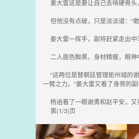
姜大雷这是要让自己去啃硬骨头，
但他没有点破，只是淡淡道：“敢
姜大雷一挥手，副将赶紧走出中军
二人面色黝黑，身材精瘦，眼神
“这两位是替朝廷管理矩州城的谢
一臂之力。”姜大雷又看了身旁的副
杨逍看了一眼谢勇和赵平安，又
第(1/3)页