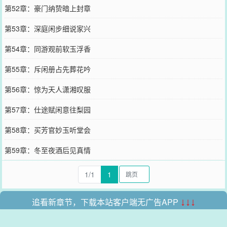
第52章：豪门纳贽暗上封章
第53章：深庭闲步细说家兴
第54章：同游观前软玉浮香
第55章：斥闲册占先葬花吟
第56章：惊为天人潇湘叹服
第57章：仕途赋闲意往梨园
第58章：买芳官妙玉听堂会
第59章：冬至夜酒后见真情
1/1
1
追看新章节，下载本站客户端无广告APP
↓↓↓