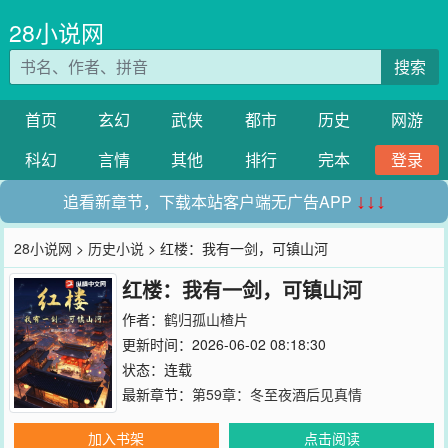
28小说网
搜索
首页
玄幻
武侠
都市
历史
网游
科幻
言情
其他
排行
完本
登录
追看新章节，下载本站客户端无广告APP
↓↓↓
28小说网
>
历史小说
> 红楼：我有一剑，可镇山河
红楼：我有一剑，可镇山河
作者：
鹤归孤山楂片
更新时间：2026-06-02 08:18:30
状态：连载
最新章节：
第59章：冬至夜酒后见真情
加入书架
点击阅读