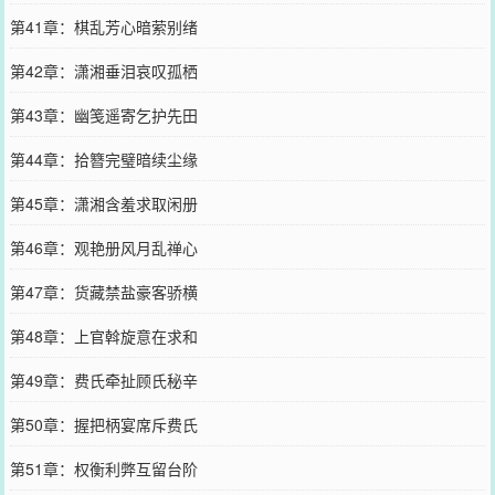
第41章：棋乱芳心暗萦别绪
第42章：潇湘垂泪哀叹孤栖
第43章：幽笺遥寄乞护先田
第44章：拾簪完璧暗续尘缘
第45章：潇湘含羞求取闲册
第46章：观艳册风月乱禅心
第47章：货藏禁盐豪客骄横
第48章：上官斡旋意在求和
第49章：费氏牵扯顾氏秘辛
第50章：握把柄宴席斥费氏
第51章：权衡利弊互留台阶