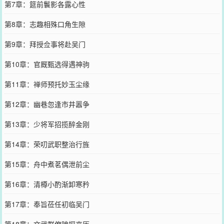
第7章：筵前鬟影各露心性
第8章：志趣相殊口角生隙
第9章：拜授佥事将赴吴门
第10章：官厩甄选得遇神驹
第11章：禅师预托妙玉尘缘
第12章：幽巷忽逢市井嚣争
第13章：少将军招揽醉金刚
第14章：荣叨武职整治行旌
第15章：舟中煮茗偶泄前尘
第16章：清樽小酌渐卸寒矜
第17章：奉旨莅任初临吴门
第18章：文武群僚暗探来历