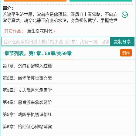
简介：
若遂平生济世愿，堂前应是佛拜我。乘风自上青霄路，不向庙
堂寻真龙。魂穿北静王府庶弟水泠，身负祖传武学，手握绝世
神兵，袭爵立身，步步为营。掌天下兵权，登九五至尊，尽收红楼金
其它作品：
重生夏花时代
/
钗红颜。旁人总要取舍两难？不好意思——都是我的！水泠：我可不
是那娇滴滴的水溶，有的是手段和力气！贾母：像咱们这样的中等人
复制分享
家，可不就是陛下的家奴么。黛玉：这癞头王八从来就没安个好心，
偏偏还就离不开他！湘云：三哥哥最坏了，前几天还骗我说吃了这些
章节列表，第1章~ 59章/共59章
倒序
就能美容养颜！迎春：向来性子懦弱怕惹事，自打沾了三哥哥，再没
人敢拿捏欺负我。宝琴：阅尽江南神京世家子弟，也就他霸道又会哄
第1章：沉疴初醒魂入红楼
人，实在躲不开喽！
您要是觉得《
红楼：我有一剑，可镇山河
》还不错的话请不要忘记向
第2章：幽怀暗算世事兴衰
您QQ群和微博微信里的朋友推荐哦！
第3章：立志武道乞承家学
第4章：恩旨颁来承袭勋阶
第5章：戏园争执初识怡红
第6章：怡红倾心修帖延宾