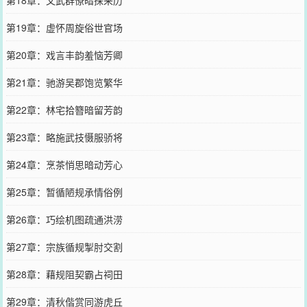
第19章：虚怀周旋俗世官场
第20章：戏言丰韵羞恼芳卿
第21章：驰游吴郡饱览繁华
第22章：林宅拾簪暗留芳韵
第23章：略施武技慑服骄将
第24章：烹茶悄思暗动芳心
第25章：暂循陋规承情俗例
第26章：巧绘机图疏通洪涝
第27章：宗族循规掣肘交割
第28章：藉规阻契霸占祠田
第29章：清秋偕赏同游虎丘