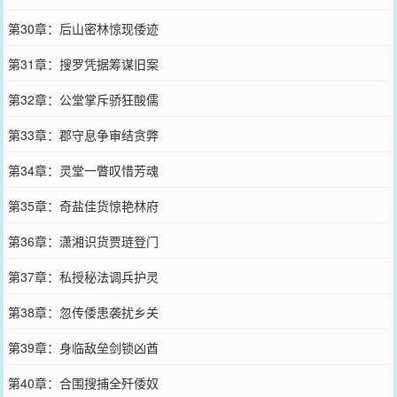
第30章：后山密林惊现倭迹
第31章：搜罗凭据筹谋旧案
第32章：公堂掌斥骄狂酸儒
第33章：郡守息争审结贪弊
第34章：灵堂一瞥叹惜芳魂
第35章：奇盐佳货惊艳林府
第36章：潇湘识货贾琏登门
第37章：私授秘法调兵护灵
第38章：忽传倭患袭扰乡关
第39章：身临敌垒剑锁凶酋
第40章：合围搜捕全歼倭奴