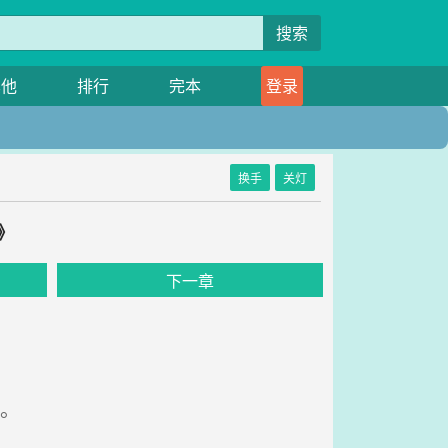
搜索
其他
排行
完本
登录
换手
关灯
》
下一章
。