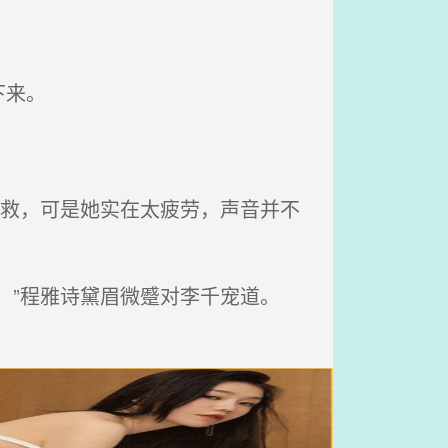
下来。
求救，可是她实在太疲劳，声音并不
！”程雅诗黛眉微蹙对李千宠道。