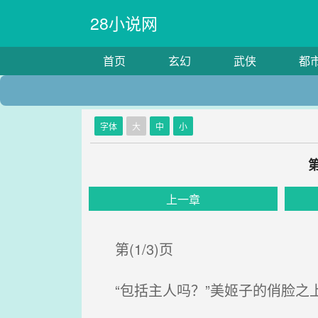
28小说网
首页
玄幻
武侠
都
字体
大
中
小
上一章
第(1/3)页
“包括主人吗？”美姬子的俏脸之