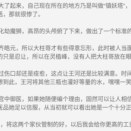
了起来，自己现在所在的地方乃是叫做“镇妖塔”
话，那就很惨了。
劫魔狮，高昂的头颅俯了下来，做出了一个标准
皓元，所以大柱哥才有些得意忘形，此时被人当面叫
的只是忍让，所以在灵植峰，没有人把大柱哥放在
伤口却还是痊愈，这点让王河还是比较满意。时间
想到此，王河将其他三瓶也灌好等量的水，嘿嘿一
中御医，如果她随便编个理由，固然可以让人相信
医品她足以信服，从当初就可以看出她是一个十分
，将这两个家伙管制的好，以后我会给你更高的工