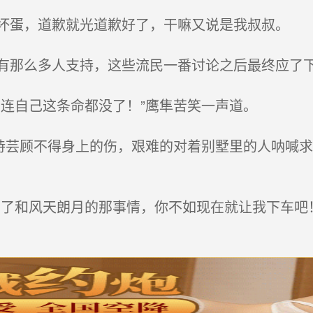
蛋，道歉就光道歉好了，干嘛又说是我叔叔。
那么多人支持，这些流民一番讨论之后最终应了
连自己这条命都没了！”鹰隼苦笑一声道。
诗芸顾不得身上的伤，艰难的对着别墅里的人呐喊
了和风天朗月的那事情，你不如现在就让我下车吧