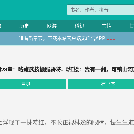
市
历史
网游
科幻
言情
追看新章节，下载本站客户端无广告APP
↓↓↓
第23章：略施武技慑服骄将-《红楼：我有一剑，可镇山河
目录
存书签
上浮现了一抹羞红，不敢正视林逸的眼睛，怯生生道