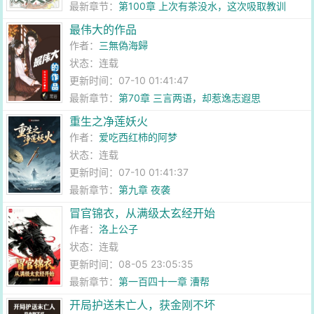
最新章节：
第100章 上次有茶没水，这次吸取教训
最伟大的作品
作者：
三無偽海歸
状态：连载
更新时间：07-10 01:41:47
最新章节：
第70章 三言两语，却惹逸志遐思
重生之净莲妖火
作者：
爱吃西红柿的阿梦
状态：连载
更新时间：07-10 01:41:37
最新章节：
第九章 夜袭
冒官锦衣，从满级太玄经开始
作者：
洛上公子
状态：连载
更新时间：08-05 23:05:35
最新章节：
第一百四十一章 漕帮
开局护送未亡人，获金刚不坏