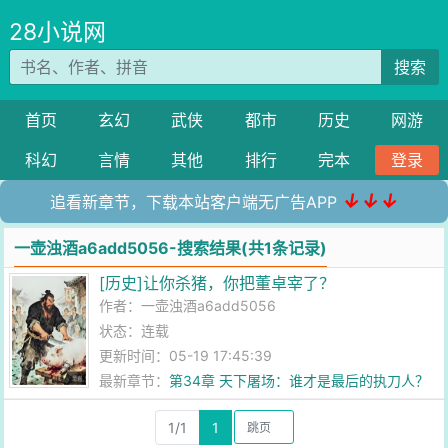
28小说网
搜索
首页
玄幻
武侠
都市
历史
网游
科幻
言情
其他
排行
完本
登录
↓↓↓
追看新章节，下载本站客户端无广告APP
一壶浊酒a6add5056-搜索结果(共1条记录)
[历史]让你杀猪，你把董卓宰了？
作者：
一壶浊酒a6add5056
状态：连载
更新时间：05-19 17:45:39
最新章节：
第34章 天下屠场：谁才是最后的执刀人？
1/1
1