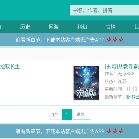
市
历史
网游
科幻
言情
↓↓↓
追看新章节，下载本站客户端无广告APP
敌捡取长生
[玄幻]从教导
作者：
无谅888
状态：连载
更新时间：11-13 0
最新章节：
新书
1/1
1
↓↓↓
追看新章节，下载本站客户端无广告APP