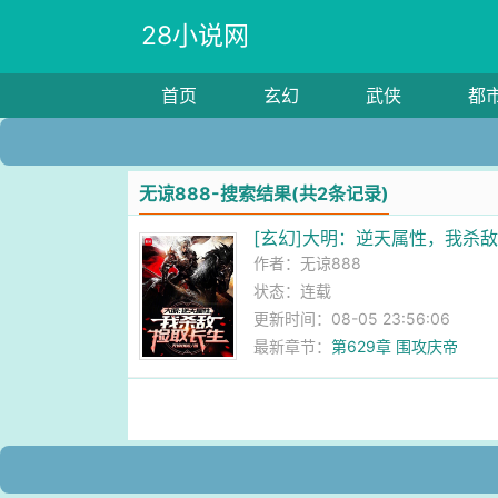
28小说网
首页
玄幻
武侠
都
无谅888-搜索结果(共2条记录)
[玄幻]大明：逆天属性，我杀
作者：
无谅888
状态：连载
更新时间：08-05 23:56:06
最新章节：
第629章 围攻庆帝