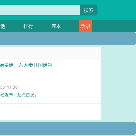
搜索
其他
排行
完本
登录
秦始皇始，吾大秦开国始祖
6:41:38
已经发布，起点首发。