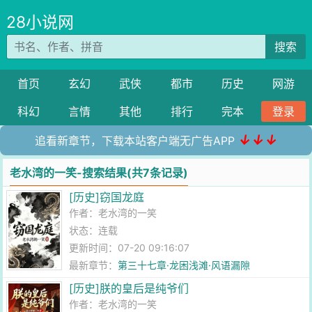
28小说网
搜索
首页
玄幻
武侠
都市
历史
网游
科幻
言情
其他
排行
完本
登录
↓↓↓
追看新章节，下载本站客户端无广告APP
老水湾的一笑-搜索结果(共7条记录)
[历史]窃国龙庭
作者：
老水湾的一笑
状态：连载
更新时间：07-20 09:16:07
最新章节：
第三十七章·龙困浅滩·风语漏隙
[历史]朕的皇后是纯爷们
作者：
老水湾的一笑