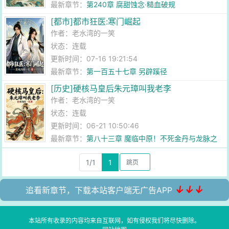
最新章节：
第240章 腐甜蚀念·糙血破规
[都市]都市狂医:寒门崛起
作者：
老水湾的一笑
状态：连载
更新时间：07-16 19:21:54
最新章节：
第一百五十七章 另辟蹊径
[历史]硬核马皇后朱元璋叫我老李
作者：
老水湾的一笑
状态：连载
更新时间：06-21 10:50:46
最新章节：
第八十三章 魔临中原！不死金丹与龙脉之
争
1/1
1
↓↓↓
追看新章节，下载本站客户端无广告APP
本站所有收录的内容均来自互联网，如有侵权我们将尽快删除。