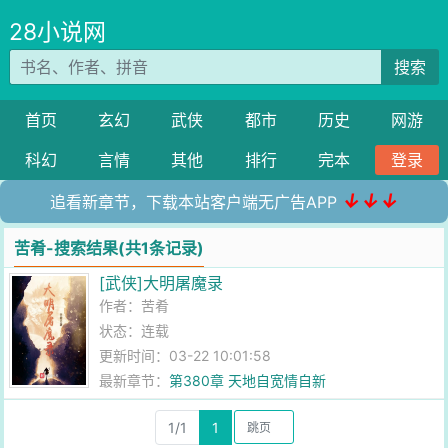
28小说网
搜索
首页
玄幻
武侠
都市
历史
网游
科幻
言情
其他
排行
完本
登录
↓↓↓
追看新章节，下载本站客户端无广告APP
苦肴-搜索结果(共1条记录)
[武侠]大明屠魔录
作者：
苦肴
状态：连载
更新时间：03-22 10:01:58
最新章节：
第380章 天地自宽情自新
1/1
1